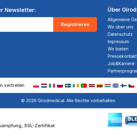
Über Giro
r Newsletter:
Allgemeine G
Registrieren
Wir über uns
Datenschutz
Impressum
Wir bieten
Pressekontakt
Job&Karriere
Partnerprogr
n vertreten
© 2026 Girodmedical. Alle Rechte vorbehalten.
kämpfung, SSL-Zertifikat