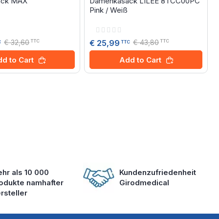
ack MAX
Damenkasack LILEE 8TCC00PC
Pink / Weiß
Rating:
0%
€ 32,60
€ 43,80
€ 25,99
TTC
TTC
C
TTC
d to Cart
Add to Cart
hr als 10 000
Kundenzufriedenheit
odukte namhafter
Girodmedical
rsteller