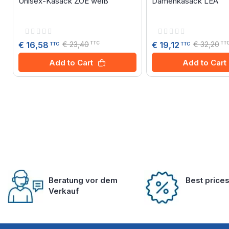
Unisex-Kasack ZOE weiß
Damenkasack LEA
Rating:
Rating:
0%
0%
€ 23,40
€ 32,20
€ 16,58
€ 19,12
TTC
TT
TTC
TTC
Add to Cart
Add to Cart
Beratung vor dem
Best price
Verkauf