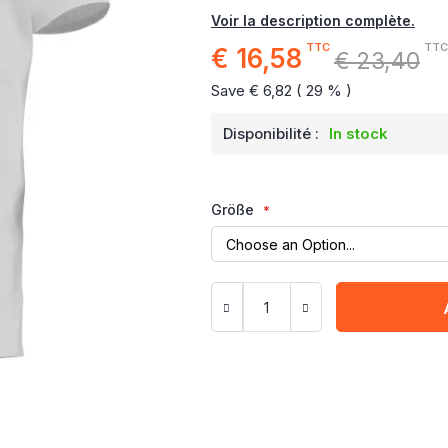
Voir la description complète.
TTC
TTC
€ 16,58
Special
€ 23,40
Price
Save € 6,82 ( 29 % )
Disponibilité :
In stock
Größe