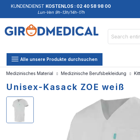
KUNDENDIENST
KOSTENLOS : 02 40 58 98 00
Lun-Ven 9h-13h/14h-17h
Search
Alle unsere Produkte durchsuchen
Medizinisches Material
Medizinische Berufsbekleidung
Ki
Unisex-Kasack ZOE weiß
Skip
Skip
to
to
the
the
end
beginning
of
of
the
the
images
images