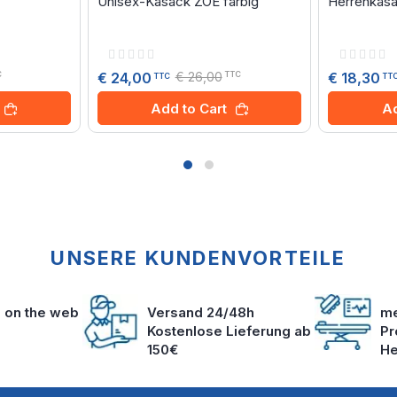
Unisex-Kasack ZOE farbig
Herrenkas
Rating:
Rating:
0%
0%
€ 26,00
€ 24,00
€ 18,30
C
TTC
TTC
TT
Add to Cart
Ad
UNSERE KUNDENVORTEILE
s on the web
Versand 24/48h
me
Kostenlose Lieferung ab
Pr
150€
He