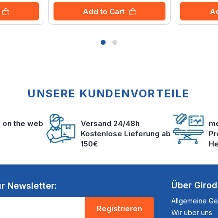
Add to Cart
Ad
UNSERE KUNDENVORTEILE
s on the web
Versand 24/48h
me
Kostenlose Lieferung ab
Pr
150€
He
Über Giro
r Newsletter:
Allgemeine G
Registrieren
Wir über uns