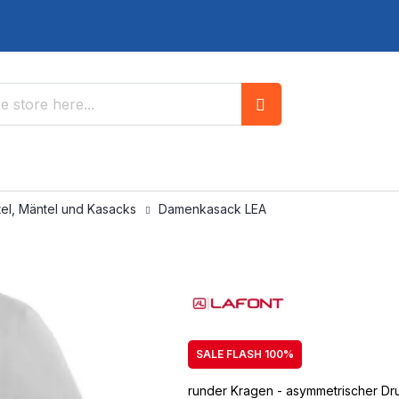
Search
ttel, Mäntel und Kasacks
Damenkasack LEA
SALE FLASH 100%
runder Kragen - asymmetrischer Dru