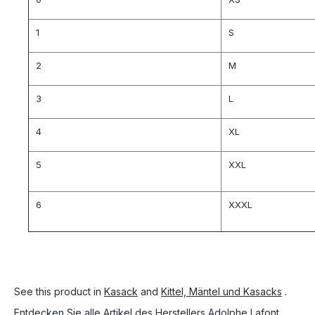
1
S
2
M
3
L
4
XL
5
XXL
6
XXXL
See this product in
Kasack
and
Kittel, Mäntel und Kasacks
.
Entdecken Sie alle Artikel des Herstellers
Adolphe Lafont