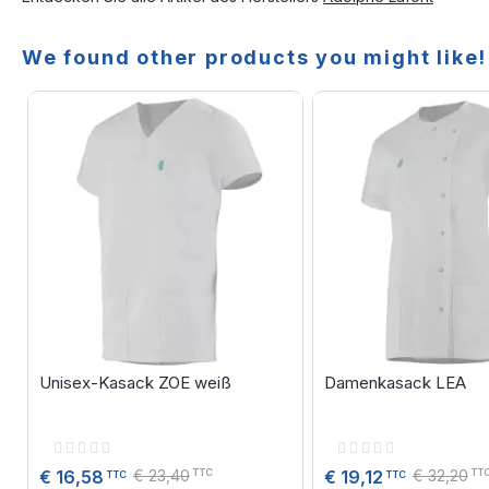
We found other products you might like!
Unisex-Kasack ZOE weiß
Damenkasack LEA
Rating:
Rating:
0%
0%
€ 23,40
€ 32,20
€ 16,58
€ 19,12
TTC
TT
TTC
TTC