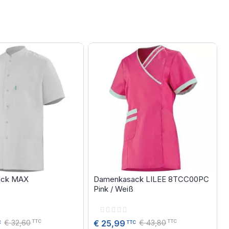
ack MAX
Damenkasack LILEE 8TCC00PC
Pink / Weiß
Rating:
0%
€ 32,60
€ 43,80
€ 25,99
TTC
TTC
C
TTC