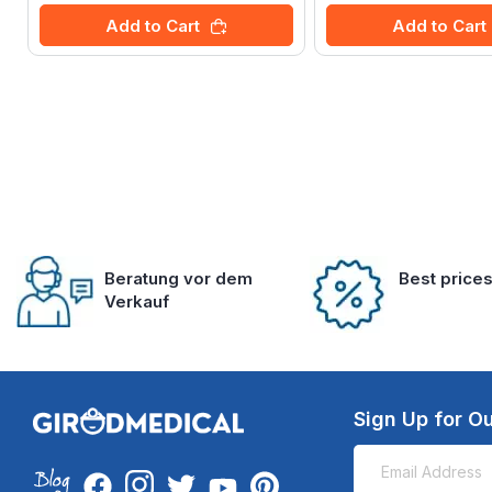
Add to Cart
Add to Cart
Beratung vor dem
Best price
Verkauf
Sign Up for Ou