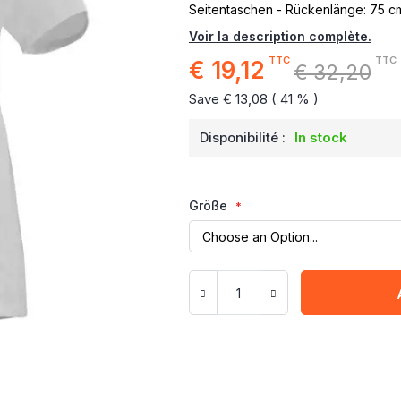
Seitentaschen - Rückenlänge: 75 cm
Voir la description complète.
TTC
TTC
€ 19,12
Special
€ 32,20
Price
Save € 13,08 ( 41 % )
Disponibilité :
In stock
Größe