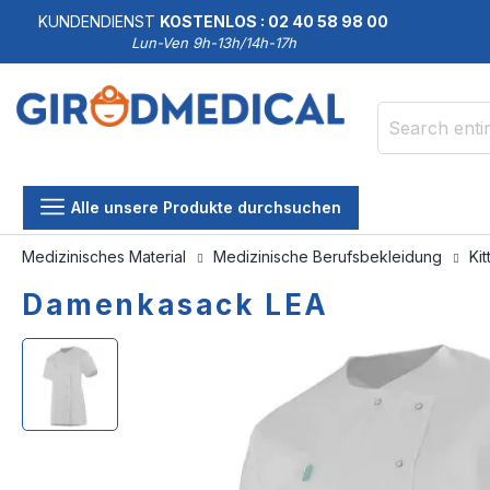
KUNDENDIENST
KOSTENLOS : 02 40 58 98 00
Lun-Ven 9h-13h/14h-17h
Search
Alle unsere Produkte durchsuchen
Medizinisches Material
Medizinische Berufsbekleidung
Ki
Damenkasack LEA
Skip
Skip
to
to
the
the
end
beginning
of
of
the
the
images
images