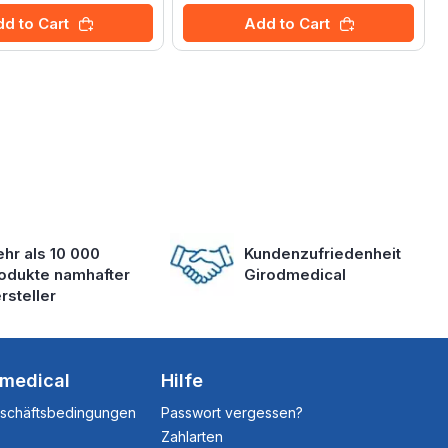
d to Cart
Add to Cart
hr als 10 000
Kundenzufriedenheit
odukte namhafter
Girodmedical
rsteller
dmedical
Hilfe
eschäftsbedingungen
Passwort vergessen?
Zahlarten