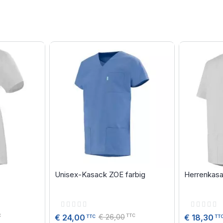
Unisex-Kasack ZOE farbig
Herrenkas
Rating:
Rating:
0%
0%
€ 26,00
€ 24,00
€ 18,30
C
TTC
TTC
TT