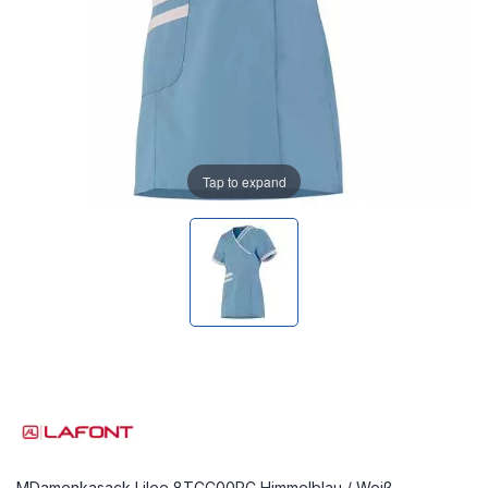
Tap to expand
MDamenkasack Lilee 8TCC00PC Himmelblau / Weiß -