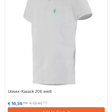
Unisex-Kasack ZOE weiß
Rating:
0%
€ 23,40
€ 16,58
TTC
TTC