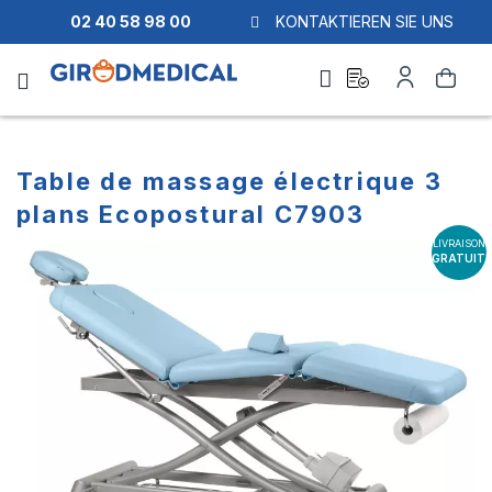
02 40 58 98 00
KONTAKTIEREN SIE UNS
Ask
My
Search
a
Account
quote
Table de massage électrique 3
plans Ecopostural C7903
LIVRAISON
Skip
Skip
GRATUITE
to
to
the
the
end
beginning
of
of
the
the
images
images
gallery
gallery