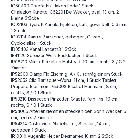
IC60400 Graefe Iris Haken Ende 1 Stück
Chalazion Kürette IC62201 De Wecker, oval, 13 cm, 2
kleine Stücke
IC92103 Rycroft Kanüle Injektion, Luft, gewinkelt, 0,3 mm
1 Stück
IC92114 Kanüle Barraquer, gebogen, Oliven-,
Cyclodialise 1 Stück
ID05403 Kanal Lancetn3 1 Stück
IE41120 Spreizer Wells Enukleation 1 Stück
IP08210 Mikro-Pinzetten Halstead, 10 cm, rechts, S / G 2
Zimmer
IP52600 Clamp Fix Elschnig, A / G, schräg einem Stück
IP52652 Clip Barraquer-Worst, 11 cm, 1 Stück Tablett
Präparierklemmen IP53008 Bischof Hartmann, 8 cm,
rechts, S / G 1 Stück
IP53210 Dissection Pinzetten Graefe, fein, Iris, 10 cm,
rechts, S / G 1 Stück
IP54005 Arterienklemmen strecken den Sohn Wecker, 5
cm, rechts 2 Zimmer
IP54314 Castroviejo Nadelhalter, Schaum, 14 cm,
gebogen 1 Stück
IR10010 Augenlid Heber Desmarres 10 mm 2 Stück