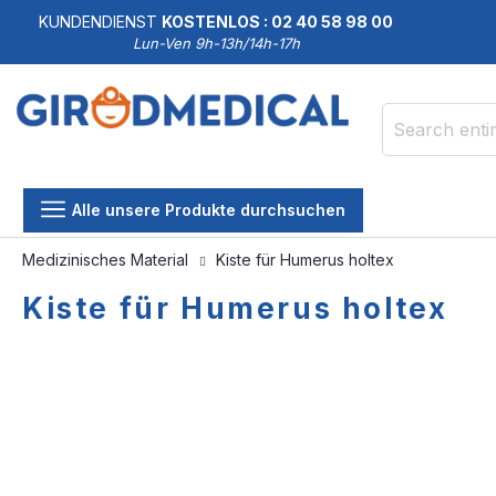
KUNDENDIENST
KOSTENLOS : 02 40 58 98 00
Lun-Ven 9h-13h/14h-17h
Search
Alle unsere Produkte durchsuchen
Medizinisches Material
Kiste für Humerus holtex
Kiste für Humerus holtex
Skip
Skip
to
to
the
the
end
beginning
of
of
the
the
images
images