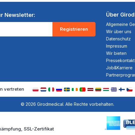
Über Giro
r Newsletter:
Allgemeine G
Registrieren
Wir über uns
Datenschutz
Impressum
Wir bieten
Pressekontakt
Job&Karriere
Partnerprogr
n vertreten
© 2026 Girodmedical. Alle Rechte vorbehalten.
kämpfung, SSL-Zertifikat