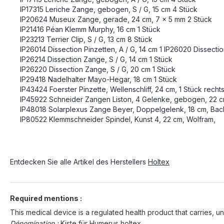
IP17315 Leriche Zange, gebogen, S / G, 15 cm 4 Stück
IP20624 Museux Zange, gerade, 24 cm, 7 x 5 mm 2 Stück
IP21416 Péan Klemm Murphy, 16 cm 1 Stück
IP23213 Terrier Clip, S / G, 13 cm 8 Stück
IP26014 Dissection Pinzetten, A / G, 14 cm 1 IP26020 Dissectio
IP26214 Dissection Zange, S / G, 14 cm 1 Stück
IP26220 Dissection Zange, S / G, 20 cm 1 Stück
IP29418 Nadelhalter Mayo-Hegar, 18 cm 1 Stück
IP43424 Foerster Pinzette, Wellenschliff, 24 cm, 1 Stück recht
IP45922 Schneider Zangen Liston, 4 Gelenke, gebogen, 22 c
IP48018 Solarplexus Zange Beyer, Doppelgelenk, 18 cm, Bac
IP80522 Klemmschneider Spindel, Kunst 4, 22 cm, Wolfram,
Entdecken Sie alle Artikel des Herstellers
Holtex
Required mentions :
This medical device is a regulated health product that carries, un
Dénomination :
Kiste für Humerus holtex