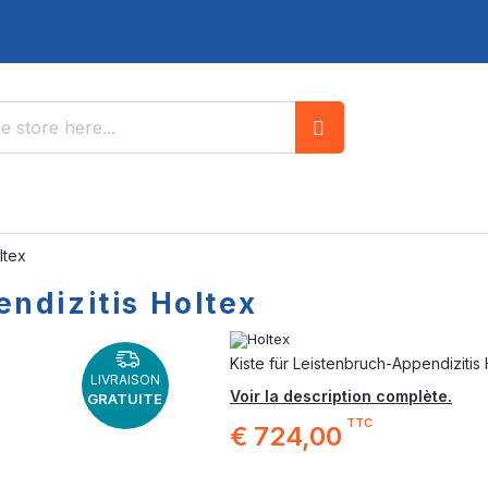
Search
ltex
ndizitis Holtex
Kiste für Leistenbruch-Appendizitis
LIVRAISON
Voir la description complète.
GRATUITE
TTC
€ 724,00