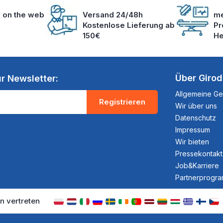
s on the web
Versand 24/48h
me
Kostenlose Lieferung ab
Pr
150€
He
Über Giro
r Newsletter:
Allgemeine G
Registrieren
Wir über uns
Datenschutz
Impressum
Wir bieten
Pressekontakt
Job&Karriere
Partnerprogr
n vertreten