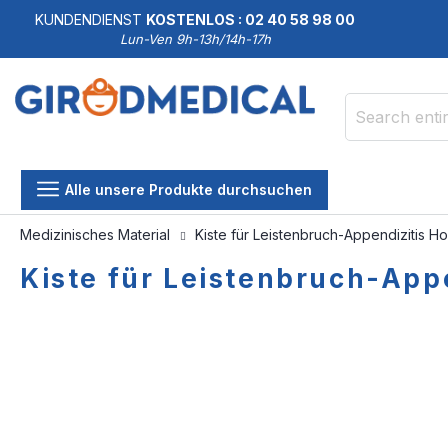
KUNDENDIENST
KOSTENLOS : 02 40 58 98 00
Lun-Ven 9h-13h/14h-17h
Search
Alle unsere Produkte durchsuchen
Medizinisches Material
Kiste für Leistenbruch-Appendizitis Ho
Kiste für Leistenbruch-Appe
Skip
Skip
to
to
the
the
end
beginning
of
of
the
the
images
images