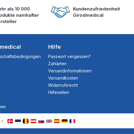
hr als 10 000
Kundenzufriedenheit
odukte namhafter
Girodmedical
rsteller
dmedical
Hilfe
eschäftsbedingungen
Passwort vergessen?
Zahlarten
Versandinformationen
Versandkosten
Widerrufsrecht
Hilfeseiten
amm