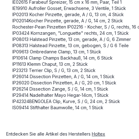
IE02615 Farabeuf Spreizer, 15 cm x 16 mm, Paar, Teil 1
IE19910 Aufroller Gosset, Erwachsene, 3 Ventile, 1 Stück
IP02013 Kocher Pinzette, gerade, A / G, 13 cm, 4 Stück
IP02014Kocher Pinzette, gerade, A / G, 14 cm, 2 Stück
Rochester-Pean Pinzetten IP02216 - Kocher, S / G, rechts, 16 
IP03424 Kornzangen, "Longuette" rechts, 24 cm, 1 Stück
IP08013 Halstead Pinzette, 13 cm, gerade, A / G, 6 Zimmer
IP08313 Halstead Pinzette, 13 cm, gebogen, S / G 6 Teile
IP09613 Ombredanne Clamp, 13 cm, 1 Stück
IP10614 Clamp Champs Backhauß, 14 cm, 6 Stück
IP11613 Klemm Chaput, 13 cm, 2 Stück
IP23213 Terrier Clip, S / G, 13 cm, 2 Stück
IP26014 Dissection Pinzetten, A / G, 14 cm, 1 Stück
IP26020 Dissection Pinzetten, A / G, 20 cm, 1 Stück
IP26214 Dissection Zange, S / G, 14 cm, 1 Stück
IP29414 Nadelhalter Mayo Hegar-14cm, 1 Stück
IP42324BENGOLEA Clip, Kurve, S / G, 24 cm, 2 Stück
IS09414 Stifthalter Baumwolle, 14 cm, 1 Stück
Entdecken Sie alle Artikel des Herstellers
Holtex