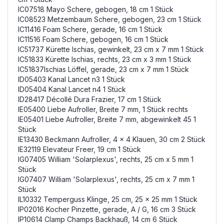
IC07518 Mayo Schere, gebogen, 18 cm 1 Stück
IC08523 Metzembaum Schere, gebogen, 23 cm 1 Stück
IC11416 Foam Schere, gerade, 16 cm 1 Stück
IC11516 Foam Schere, gebogen, 16 cm 1 Stück
IC51737 Kürette Ischias, gewinkelt, 23 cm x 7 mm 1 Stück
IC51833 Kürette Ischias, rechts, 23 cm x 3 mm 1 Stück
IC51837Ischias Löffel, gerade, 23 cm x 7 mm 1 Stück
ID05403 Kanal Lancet n3 1 Stück
ID05404 Kanal Lancet n4 1 Stück
ID28417 Décollé Dura Frazier, 17 cm 1 Stück
IE05400 Liebe Aufroller, Breite 7 mm, 1 Stück rechts
IE05401 Liebe Aufroller, Breite 7 mm, abgewinkelt 45 1
Stück
IE13430 Beckmann Aufroller, 4 x 4 Klauen, 30 cm 2 Stück
IE32119 Elevateur Freer, 19 cm 1 Stück
IG07405 William 'Solarplexus', rechts, 25 cm x 5 mm 1
Stück
IG07407 William 'Solarplexus', rechts, 25 cm x 7 mm 1
Stück
IL10332 Temperguss Klinge, 25 cm, 25 x 25 mm 1 Stück
IP02016 Kocher Pinzette, gerade, A / G, 16 cm 3 Stück
IP10614 Clamp Champs Backhauß, 14 cm 6 Stück