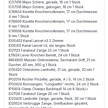
IC07416 Mayo Schere, gerade, 16 cm 1 Stück
IC07516 Mayo Schere, gebogen, 16 cm 1 Stück
IC16604 Kürette Knochenvolkmann, 17 cm Durchmesser.
4 mm 1 Stück
IC16606 Kürette Knochenvolkmann, 17 cm Durchmesser.
6 mm 1 Stück
IC16608 Kürette Knochenvolkmann, 17 cm Durchmesser.
8 mm 1 Stück
ID05403 Kanal Lancet n3 2 Zimmer
ID05413 Kanal Lancet n3, ein langes Stück
ID21123 Farabeuf Zange 23 cm 1 Stück
IL11924 Lever Knochen Benett, 24 cm 1 Stück
IM04900 Massen Ombredanne, Sechskant-Griff, 21 cm
Durchm. 40 mm, 900 g 1 Stück
IO10420 Osteotoms Lambotte, 21 cm, gerade, 20 mm 1
Stück
IP02014 Kocher Pinzette, gerade, A / G, 14 cm 2 Stück
IP03424 Kornzangen, "Longuette" rechts, 24 cm 2 Stück
IP10614 Clamp Champs Backhauß 14 cm 8 Stück/>
ID21126 Farabeuf Zange 26 cm 1 Stück
ID23426 Lambotte Zange, gerade, Rack, 26 cm 1 Stück
ID26524 Verbrugge Zange, Greifbacken gezahnt,