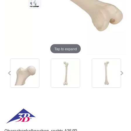
Tap to expand
Oberschenkelknochen, rechts A35/1R