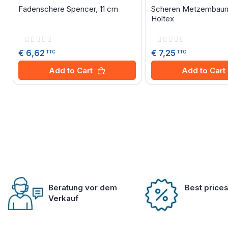
Fadenschere Spencer, 11 cm
Scheren Metzembaum
Holtex
Rating:
Rating:
0%
0%
€ 6,62
€ 7,25
TTC
TTC
Add to Cart
Add to Cart
Beratung vor dem
Best price
Verkauf