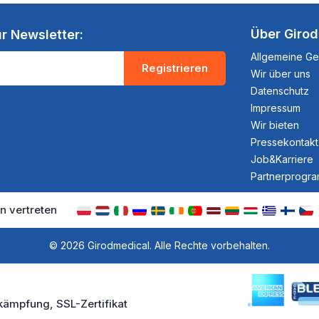
Über Giro
r Newsletter:
Allgemeine G
Registrieren
Wir über uns
Datenschutz
Impressum
Wir bieten
Pressekontakt
Job&Karriere
Partnerprogr
n vertreten
© 2026 Girodmedical. Alle Rechte vorbehalten.
kämpfung, SSL-Zertifikat