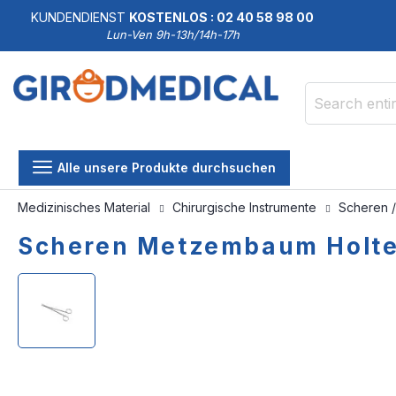
KUNDENDIENST
KOSTENLOS : 02 40 58 98 00
Lun-Ven 9h-13h/14h-17h
Search
Alle unsere Produkte durchsuchen
Medizinisches Material
Chirurgische Instrumente
Scheren 
Scheren Metzembaum Holt
Skip
Skip
to
to
the
the
end
beginning
of
of
the
the
images
images