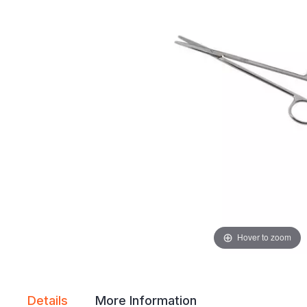
gallery
gallery
Hover to zoom
Details
More Information