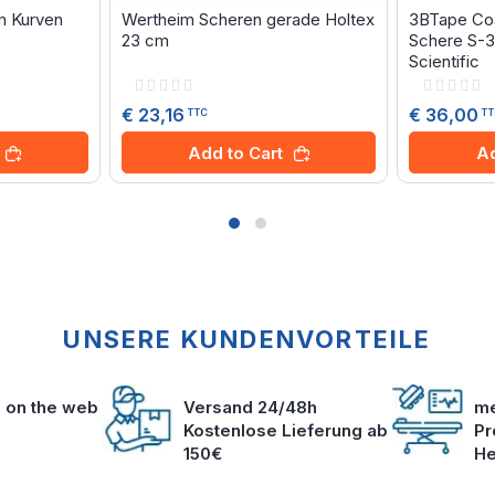
 Kurven
Wertheim Scheren gerade Holtex
3BTape Coa
23 cm
Schere S-
Scientific
Rating:
Rating:
0%
0%
€ 23,16
€ 36,00
TTC
T
Add to Cart
Ad
UNSERE KUNDENVORTEILE
s on the web
Versand 24/48h
me
Kostenlose Lieferung ab
Pr
150€
He