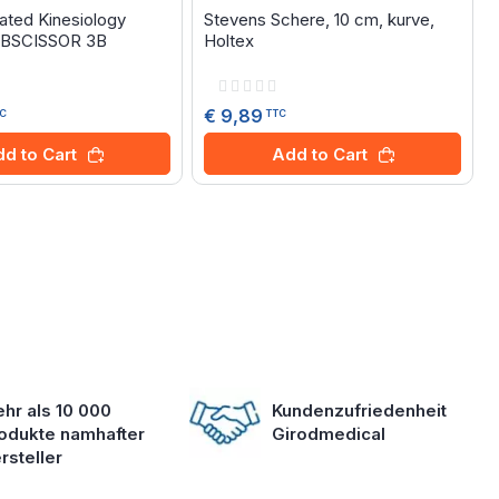
ted Kinesiology
Stevens Schere, 10 cm, kurve,
3BSCISSOR 3B
Holtex
Rating:
0%
€ 9,89
TC
TTC
d to Cart
Add to Cart
hr als 10 000
Kundenzufriedenheit
odukte namhafter
Girodmedical
rsteller