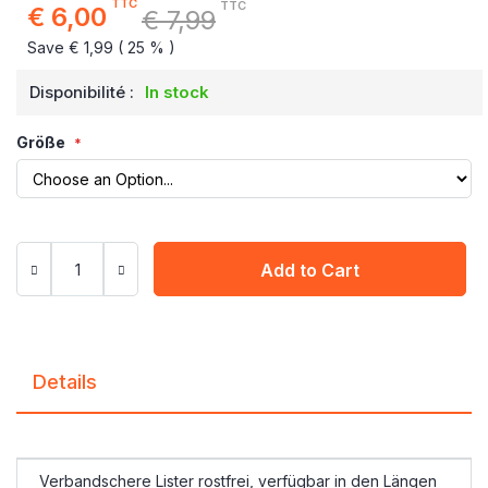
TTC
TTC
€ 6,00
€ 7,99
Special
Price
Save € 1,99 ( 25 % )
Disponibilité :
In stock
Größe
Add to Cart
Details
Verbandschere Lister rostfrei, verfügbar in den Längen