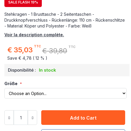
SALE FLASH 19%
Stehkragen - 1 Brusttasche - 2 Seitentaschen -
Druckknopfverschluss - Rückenlänge: 110 cm - Rückenschlitze
- Material: Köper und Polyester - Farbe: Weiß
Voir la description complète.
TTC
TTC
€ 35,03
€ 39,80
Special
Price
Save € 4,78 ( 12 % )
Disponibilité :
In stock
Größe
Add to Cart